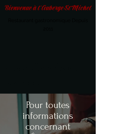
Bienvenue à l'Auberge St Michel
Restaurant gastronomique Depuis
2011
Contactez-
nous
Pour toutes
informations
concernant